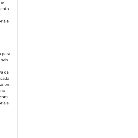
ue
mento
ria e
o para
onais
va da
icada
car em
 ou
, com
ria e