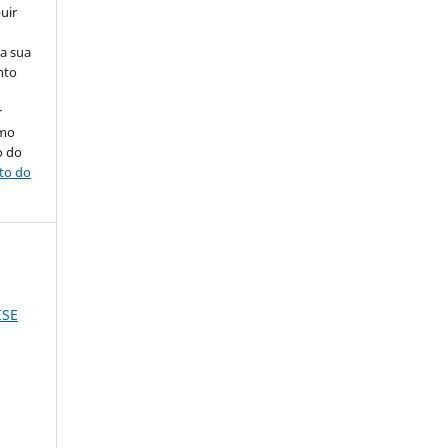
uir
na sua
nto
r
omo
o do
ito do
ISE