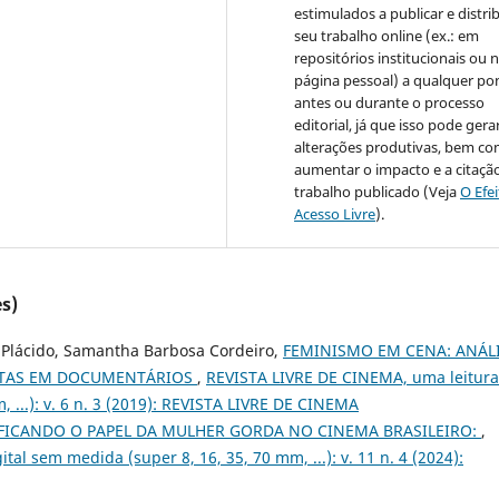
estimulados a publicar e distrib
seu trabalho online (ex.: em
repositórios institucionais ou 
página pessoal) a qualquer po
antes ou durante o processo
editorial, já que isso pode gera
alterações produtivas, bem c
aumentar o impacto e a citaçã
trabalho publicado (Veja
O Efe
Acesso Livre
).
s)
a Plácido, Samantha Barbosa Cordeiro,
FEMINISMO EM CENA: ANÁL
STAS EM DOCUMENTÁRIOS
,
REVISTA LIVRE DE CINEMA, uma leitura
, ...): v. 6 n. 3 (2019): REVISTA LIVRE DE CINEMA
FICANDO O PAPEL DA MULHER GORDA NO CINEMA BRASILEIRO:
,
al sem medida (super 8, 16, 35, 70 mm, ...): v. 11 n. 4 (2024):