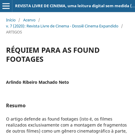
REVISTA LIVRE DE CINEMA, uma leitura digital sem medida (super 8, 16, 35, 70 mm, ...)
Início
/
Acervo
/
v. 7 (2020): Revista Livre de Cinema - Dossiê Cinema Expandido
/
ARTIGOS
RÉQUIEM PARA AS FOUND
FOOTAGES
Arlindo Ribeiro Machado Neto
Resumo
O artigo defende as found footages (isto é, os filmes
realizados exclusivamente com a montagem de fragmentos
de outros filmes) como um gênero cinematográfico à parte,