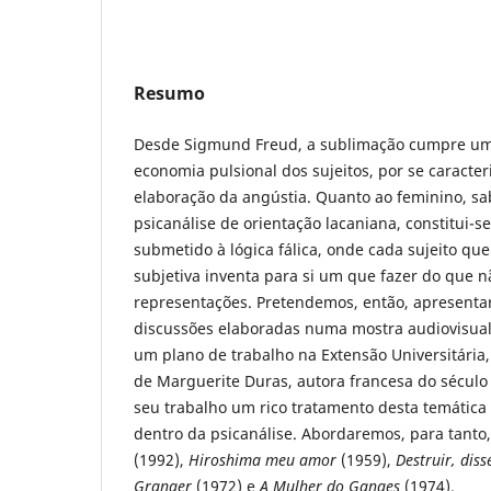
Resumo
Desde Sigmund Freud, a sublimação cumpre um
economia pulsional dos sujeitos, por se caracte
elaboração da angústia. Quanto ao feminino, sa
psicanálise de orientação lacaniana, constitui-
submetido à lógica fálica, onde cada sujeito qu
subjetiva inventa para si um que fazer do que 
representações. Pretendemos, então, apresenta
discussões elaboradas numa mostra audiovisual
um plano de trabalho na Extensão Universitária
de Marguerite Duras, autora francesa do sécul
seu trabalho um rico tratamento desta temática
dentro da psicanálise. Abordaremos, para tanto,
(1992),
Hiroshima meu amor
(1959),
Destruir, diss
Granger
(1972) e
A Mulher do Ganges
(1974).