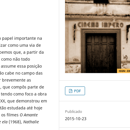
 papel importante na
rizar como uma via de
bemos que, a partir da
se como não todo
e assume essa posição
não cabe no campo das
r brevemente as
, que compôs parte de
PDF
, tendo como foco a obra
o XX, que demonstrou em
 tão estudada até hoje
Publicado
 os filmes
O Amante
2015-10-23
e ela
(1968),
Nathalie