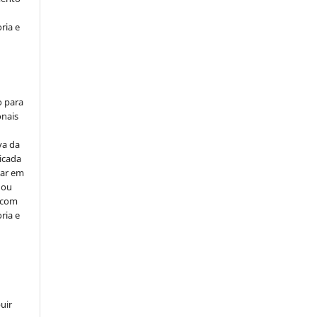
ria e
o para
onais
va da
icada
car em
 ou
, com
ria e
uir