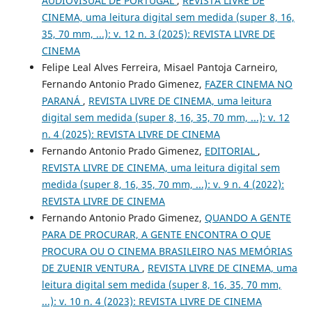
AUDIOVISUAL DE PORTUGAL
,
REVISTA LIVRE DE
CINEMA, uma leitura digital sem medida (super 8, 16,
35, 70 mm, ...): v. 12 n. 3 (2025): REVISTA LIVRE DE
CINEMA
Felipe Leal Alves Ferreira, Misael Pantoja Carneiro,
Fernando Antonio Prado Gimenez,
FAZER CINEMA NO
PARANÁ
,
REVISTA LIVRE DE CINEMA, uma leitura
digital sem medida (super 8, 16, 35, 70 mm, ...): v. 12
n. 4 (2025): REVISTA LIVRE DE CINEMA
Fernando Antonio Prado Gimenez,
EDITORIAL
,
REVISTA LIVRE DE CINEMA, uma leitura digital sem
medida (super 8, 16, 35, 70 mm, ...): v. 9 n. 4 (2022):
REVISTA LIVRE DE CINEMA
Fernando Antonio Prado Gimenez,
QUANDO A GENTE
PARA DE PROCURAR, A GENTE ENCONTRA O QUE
PROCURA OU O CINEMA BRASILEIRO NAS MEMÓRIAS
DE ZUENIR VENTURA
,
REVISTA LIVRE DE CINEMA, uma
leitura digital sem medida (super 8, 16, 35, 70 mm,
...): v. 10 n. 4 (2023): REVISTA LIVRE DE CINEMA