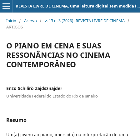
REVISTA LIVRE DE CINEMA, uma leitura digital sem medida (super 8, 16, 35, 70 mm, ...)
Início
/
Acervo
/
v. 13 n. 3 (2026): REVISTA LIVRE DE CINEMA
/
ARTIGOS
O PIANO EM CENA E SUAS
RESSONÂNCIAS NO CINEMA
CONTEMPORÂNEO
Enzo Schilirò Zajdsznajder
Universidade Federal do Estado do Rio de Janeiro
Resumo
Um(a) jovem ao piano, imerso(a) na interpretação de uma