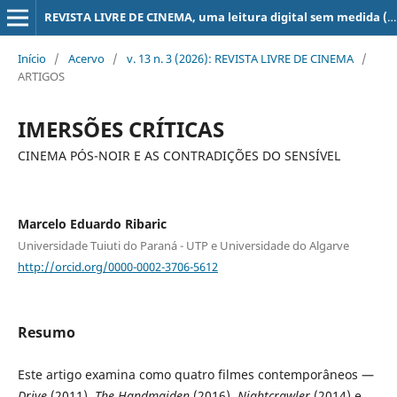
REVISTA LIVRE DE CINEMA, uma leitura digital sem medida (super 8, 16, 35, 70 mm, ...)
Início
/
Acervo
/
v. 13 n. 3 (2026): REVISTA LIVRE DE CINEMA
/
ARTIGOS
IMERSÕES CRÍTICAS
CINEMA PÓS-NOIR E AS CONTRADIÇÕES DO SENSÍVEL
Marcelo Eduardo Ribaric
Universidade Tuiuti do Paraná - UTP e Universidade do Algarve
http://orcid.org/0000-0002-3706-5612
Resumo
Este artigo examina como quatro filmes contemporâneos —
Drive
(2011),
The Handmaiden
(2016),
Nightcrawler
(2014) e