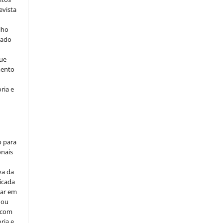
evista
lho
iado
ue
mento
ria e
o para
onais
va da
icada
car em
 ou
, com
ria e