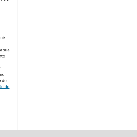
uir
na sua
nto
r
omo
o do
ito do