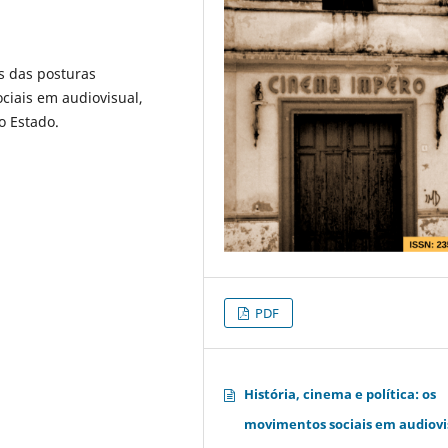
s das posturas
ciais em audiovisual,
o Estado.
PDF
História, cinema e política: os
movimentos sociais em audiovi