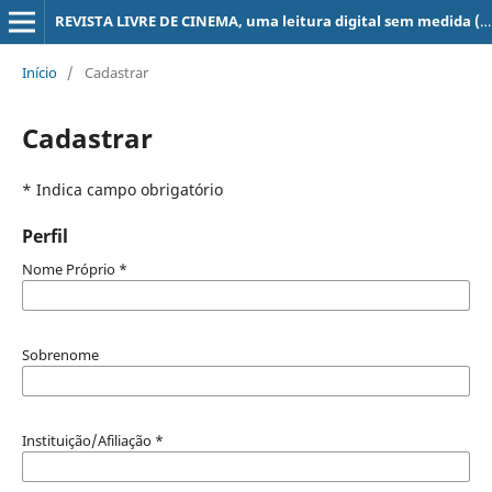
REVISTA LIVRE DE CINEMA, uma leitura digital sem medida (super 8, 16, 35, 70 mm, ...)
Início
/
Cadastrar
Cadastrar
* Indica campo obrigatório
Perfil
Nome Próprio
*
Sobrenome
Instituição/Afiliação
*