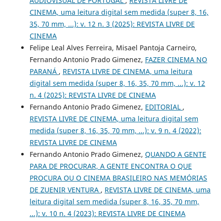
AUDIOVISUAL DE PORTUGAL
,
REVISTA LIVRE DE
CINEMA, uma leitura digital sem medida (super 8, 16,
35, 70 mm, ...): v. 12 n. 3 (2025): REVISTA LIVRE DE
CINEMA
Felipe Leal Alves Ferreira, Misael Pantoja Carneiro,
Fernando Antonio Prado Gimenez,
FAZER CINEMA NO
PARANÁ
,
REVISTA LIVRE DE CINEMA, uma leitura
digital sem medida (super 8, 16, 35, 70 mm, ...): v. 12
n. 4 (2025): REVISTA LIVRE DE CINEMA
Fernando Antonio Prado Gimenez,
EDITORIAL
,
REVISTA LIVRE DE CINEMA, uma leitura digital sem
medida (super 8, 16, 35, 70 mm, ...): v. 9 n. 4 (2022):
REVISTA LIVRE DE CINEMA
Fernando Antonio Prado Gimenez,
QUANDO A GENTE
PARA DE PROCURAR, A GENTE ENCONTRA O QUE
PROCURA OU O CINEMA BRASILEIRO NAS MEMÓRIAS
DE ZUENIR VENTURA
,
REVISTA LIVRE DE CINEMA, uma
leitura digital sem medida (super 8, 16, 35, 70 mm,
...): v. 10 n. 4 (2023): REVISTA LIVRE DE CINEMA